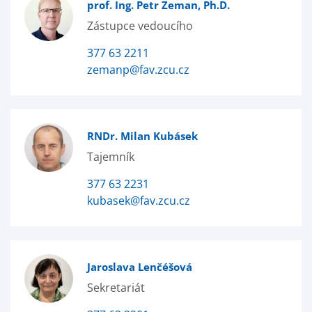
prof. Ing. Petr Zeman, Ph.D.
Zástupce vedoucího
377 63 2211
zemanp@fav.zcu.cz
RNDr. Milan Kubásek
Tajemník
377 63 2231
kubasek@fav.zcu.cz
Jaroslava Lenčéšová
Sekretariát