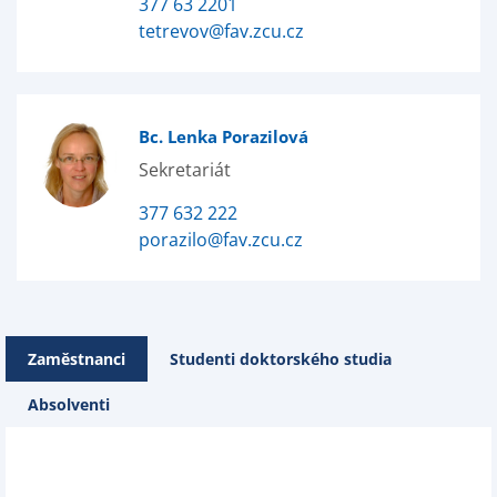
377 63 2201
tetrevov@fav.zcu.cz
Bc. Lenka Porazilová
Sekretariát
377 632 222
porazilo@fav.zcu.cz
Zaměstnanci
Studenti doktorského studia
Absolventi