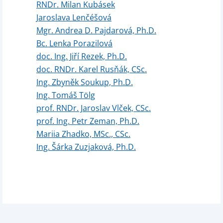
RNDr. Milan Kubásek
Jaroslava Lenčéšová
Mgr. Andrea D. Pajdarová, Ph.D.
Bc. Lenka Porazilová
doc. Ing. Jiří Rezek, Ph.D.
doc. RNDr. Karel Rusňák, CSc.
Ing. Zbyněk Soukup, Ph.D.
Ing. Tomáš Tölg
prof. RNDr. Jaroslav Vlček, CSc.
prof. Ing. Petr Zeman, Ph.D.
Mariia Zhadko, MSc., CSc.
Ing. Šárka Zuzjaková, Ph.D.