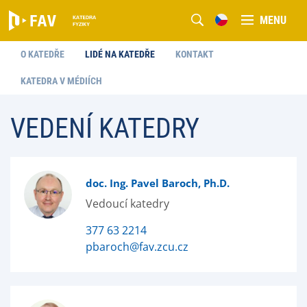
MENU
O KATEDŘE
LIDÉ NA KATEDŘE
KONTAKT
KATEDRA V MÉDIÍCH
VEDENÍ KATEDRY
doc. Ing. Pavel Baroch, Ph.D.
Vedoucí katedry
377 63 2214
pbaroch@fav.zcu.cz