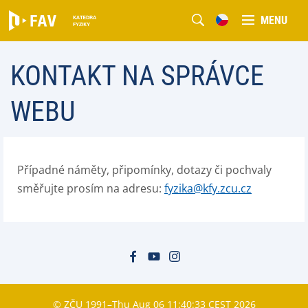
MENU
KONTAKT NA SPRÁVCE
WEBU
Případné náměty, připomínky, dotazy či pochvaly
směřujte prosím na adresu:
fyzika@kfy.zcu.cz
© ZČU 1991–Thu Aug 06 11:40:33 CEST 2026