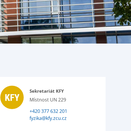
Sekretariát KFY
Místnost UN 229
+420 377 632 201
fyzika@kfy.zcu.cz