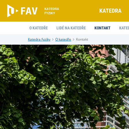
KATEDRA
O KATEDŘE
LIDÉ NA KATEDŘE
KONTAKT
KATE
Katedra fyziky
O katedře
Kontakt